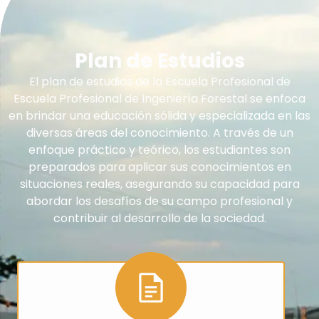
Plan de Estudios
El plan de estudios de la Escuela Profesional de
Escuela Profesional de Ingeniería Forestal se enfoca
en brindar una educación sólida y especializada en las
diversas áreas del conocimiento. A través de un
enfoque práctico y teórico, los estudiantes son
preparados para aplicar sus conocimientos en
situaciones reales, asegurando su capacidad para
abordar los desafíos de su campo profesional y
contribuir al desarrollo de la sociedad.