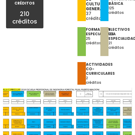
CRÉDITOS
BÁSICA
CULTURA
125
GENERAL
210
créditos
37
créditos
créditos
FORMACIÓN
ELECTIVOS
ESPECIALIZADA
DE
25
ESPECIALIDA
créditos
21
créditos
ACTIVIDADES
CO-
CURRICULARES
2
créditos