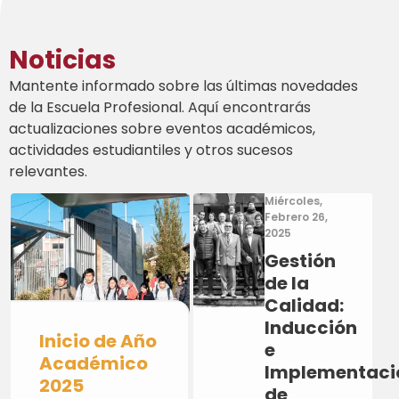
Noticias
Mantente informado sobre las últimas novedades
de la Escuela Profesional. Aquí encontrarás
actualizaciones sobre eventos académicos,
actividades estudiantiles y otros sucesos
relevantes.
Miércoles,
Febrero 26,
2025
Gestión
de la
Calidad:
Inducción
Inicio de Año
e
Académico
Implementaci
2025
de